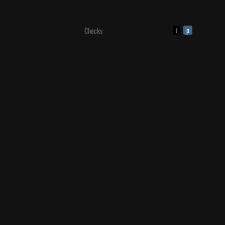
i
p
Checks