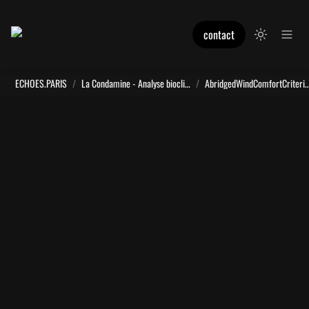
contact
ECHOES.PARIS
/
La Condamine - Analyse bioclimatique
/
AbridgedWindComfortCriteria_Daily_Sum