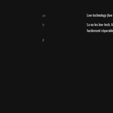
Low technology (low 
en
La ou les low-tech, l
fr
facilement réparable
#