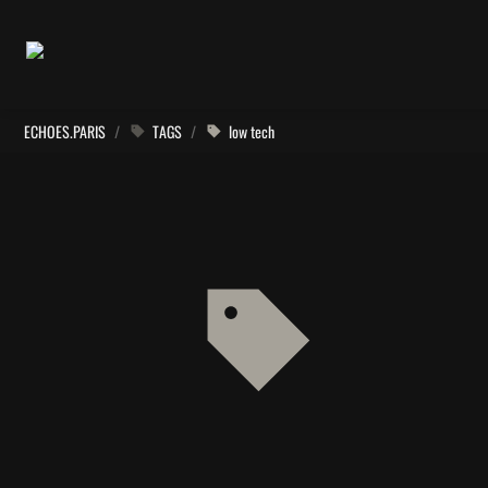
ECHOES.PARIS
/
TAGS
/
low tech